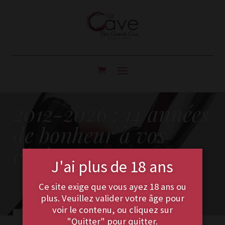
Lecteur
2012-2026 : 14 années
vidéo
de bonheur à vos
côtés
J'ai plus de 18 ans
Ce site exige que vous ayez 18 ans ou
plus. Veuillez valider votre âge pour
voir le contenu, ou cliquez sur
Découvrir la Cave
"Quitter" pour quitter.