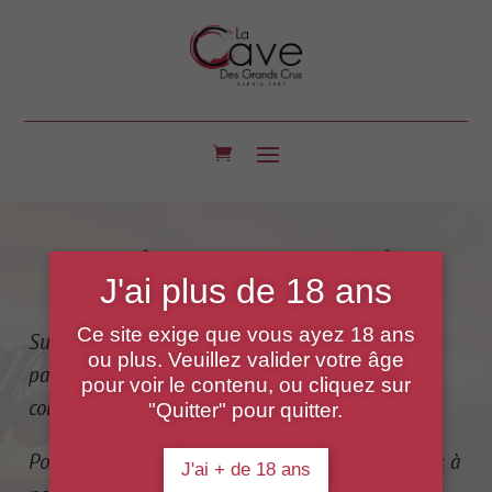
Nos
vignerons partenaires
J'ai plus de 18 ans
Ce site exige que vous ayez 18 ans
Survolez les régions et découvrez les vignerons
ou plus. Veuillez valider votre âge
passionnés avec qui nous sommes heureux de
pour voir le contenu, ou cliquez sur
collaborer.
"Quitter" pour quitter.
Pour plus d’informations sur un vin, n’hésitez pas à
J'ai + de 18 ans