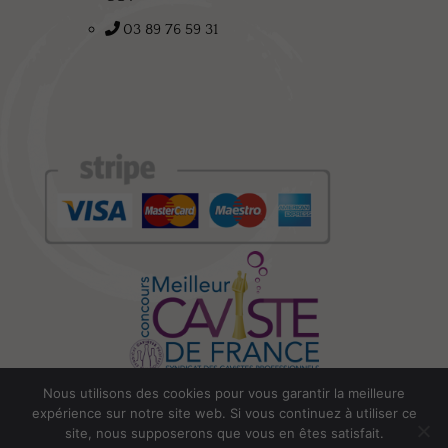
03 89 76 59 31
Nous utilisons des cookies pour vous garantir la meilleure
expérience sur notre site web. Si vous continuez à utiliser ce
L’abus d’alcool est dangereux pour la santé
site, nous supposerons que vous en êtes satisfait.
Copyright © 2022 – La Cave des Grands Crus |