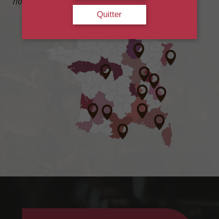
nous contacter !
Quitter











