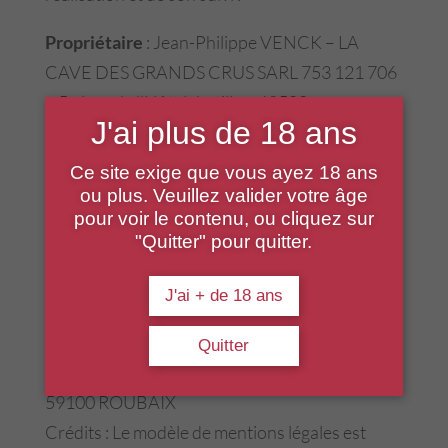
Propriétaire
: Jean-Philippe VENCK – LA
CAVE DES GRANDS CRUS SARL 753 121 706
– 5 place de l’Hôtel de ville – 68500
J'ai plus de 18 ans
GUEBWILLER
Réalisation du site
:
STUDIO ED
Ce site exige que vous ayez 18 ans
Responsable publication
: LA CAVE DES
ou plus. Veuillez valider votre âge
pour voir le contenu, ou cliquez sur
GRANDS CRUS – 03 89 76 59 31
"Quitter" pour quitter.
Le responsable publication est une personne
physique ou une personne morale.
J'ai + de 18 ans
Webmaster
: STUDIO ED –
hello@studio-
ed.com
Quitter
Hébergeur
: OVH – 2 RUE KELLERMANN –
59100 ROUBAIX
Crédits : Le modèle de mentions légales est