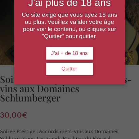
J'ai plus de 18 ans
Ce site exige que vous ayez 18 ans
ou plus. Veuillez valider votre âge
pour voir le contenu, ou cliquez sur
"Quitter" pour quitter.
J'ai + de 18 ans
Quitter
Soirée Prestige : Accords mets-
vins aux Domaines
Schlumberger
30,00
€
Soirée Prestige : Accords mets-vins aux Domaines
Schlumberger: Les grands Rieslings du Florival