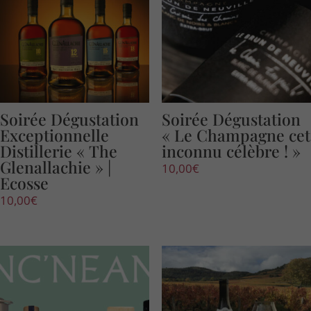
Soirée Dégustation
Soirée Dégustation
Exceptionnelle
« Le Champagne cet
Distillerie « The
inconnu célèbre ! »
Glenallachie » |
10,00
€
Ecosse
10,00
€