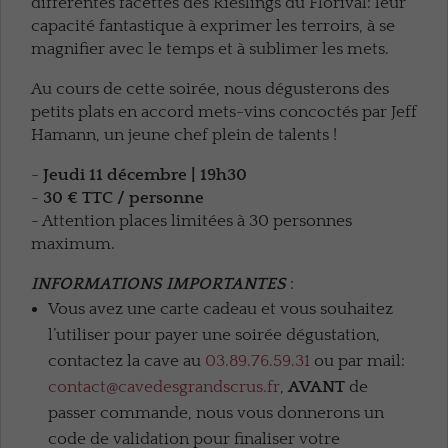
différentes facettes des Rieslings du Florival: leur
capacité fantastique à exprimer les terroirs, à se
magnifier avec le temps et à sublimer les mets.
Au cours de cette soirée, nous dégusterons des
petits plats en accord mets-vins concoctés par Jeff
Hamann, un jeune chef plein de talents !
-
Jeudi 11 décembre | 19h30
-
30 € TTC / personne
- Attention places limitées à 30 personnes
maximum.
INFORMATIONS IMPORTANTES
:
Vous avez une carte cadeau et vous souhaitez
l’utiliser pour payer une soirée dégustation,
contactez la cave au
03.89.76.59.31
ou par mail:
contact@cavedesgrandscrus.fr
,
AVANT
de
passer commande, nous vous donnerons un
code de validation pour finaliser votre