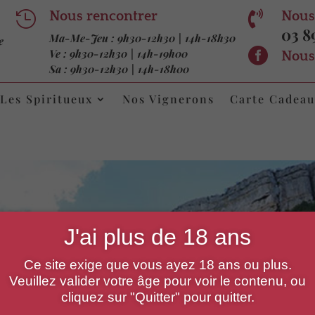
Nous rencontrer

Nous

03 89
Ma-Me-Jeu : 9h30-12h30 | 14h-18h30
e

Ve : 9h30-12h30 | 14h-19h00
Nous
Sa : 9h30-12h30 | 14h-18h00
Les Spiritueux
Nos Vignerons
Carte Cadeau
J'ai plus de 18 ans
Ce site exige que vous ayez 18 ans ou plus.
Veuillez valider votre âge pour voir le contenu, ou
cliquez sur "Quitter" pour quitter.