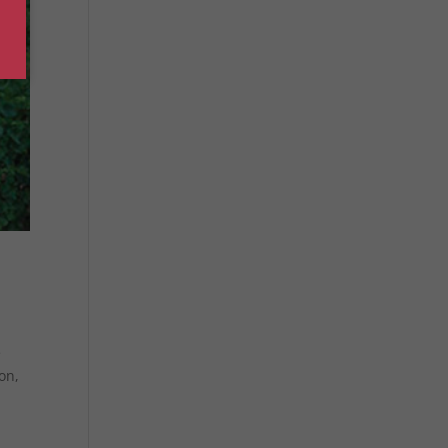
e
on,