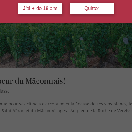
J'ai + de 18 ans
Quitter
oeur du Mâconnais!
lassé
ue pour ses climats d’exception et la finesse de ses vins blancs, l
u Saint-Véran et du Mâcon-Villages. Au pied de la Roche de Vergiss